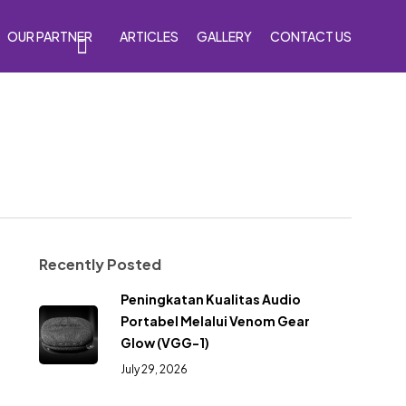
OUR PARTNER
ARTICLES
GALLERY
CONTACT US
s
Accessories
Venom Purple
Recently Posted
Peningkatan Kualitas Audio
Portabel Melalui Venom Gear
Glow (VGG-1)
July 29, 2026