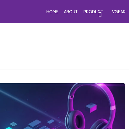
HOME
ABOUT
PRODUCT
VGEAR
eakers
Car Subwoofers
Car Amplifiers
Processor