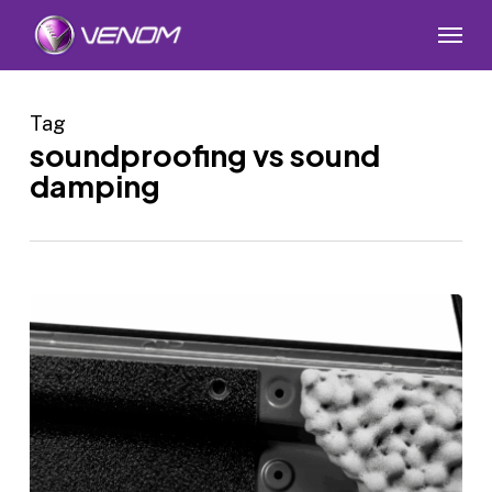
Skip
Menu
to
main
content
Tag
soundproofing vs sound
damping
Soundproofing
vs
Sound
Damping:
Apa
Perbedaannya?