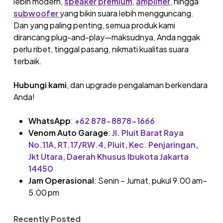
lebih modern,
speaker premium
,
amplifier
, hingga
subwoofer
yang bikin suara lebih mengguncang.
Dan yang paling penting, semua produk kami
dirancang plug-and-play—maksudnya, Anda nggak
perlu ribet, tinggal pasang, nikmati kualitas suara
terbaik.
Hubungi kami
, dan upgrade pengalaman berkendara
Anda!
WhatsApp
:
+62 878-8878-1666
Venom Auto Garage
:
Jl. Pluit Barat Raya
No.11A, RT.17/RW.4, Pluit, Kec. Penjaringan,
Jkt Utara, Daerah Khusus Ibukota Jakarta
14450
Jam Operasional
: Senin – Jumat, pukul 9.00 am–
5.00 pm
Recently Posted