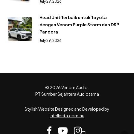
July 29, 2026
Head Unit Terbaik untuk Toyota
dengan Venom Purple Storm dan DSP
Pandora
July 29, 2026
© 2026 Venom Audio.
PT Sumber Sejahtera Audiotama
Stylish Website Designed and Developed by
Intellecta.com.au
facebook
youtube
instagram
tiktok