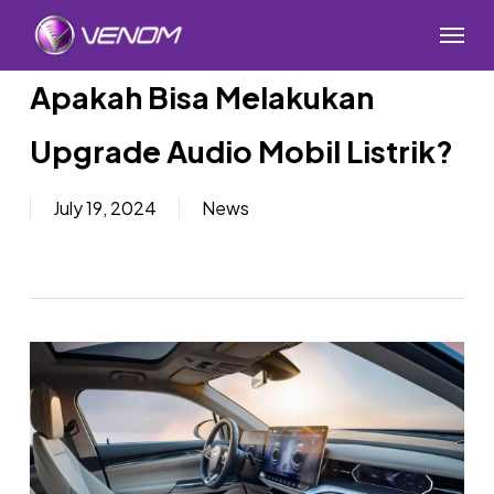
Skip
Menu
to
main
Apakah Bisa Melakukan
content
Upgrade Audio Mobil Listrik?
July 19, 2024
News