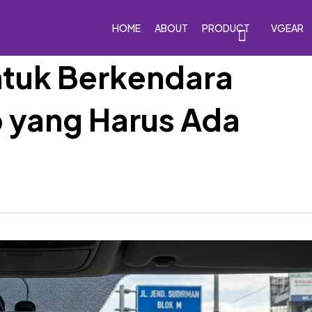
HOME
ABOUT
PRODUCT
VGEAR
tuk Berkendara
ib yang Harus Ada
eakers
Car Subwoofers
Car Amplifiers
Processor