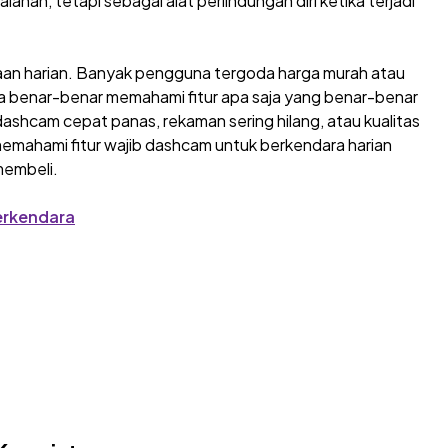
nan, tetapi sebagai alat perlindungan diri ketika terjadi
an harian. Banyak pengguna tergoda harga murah atau
npa benar-benar memahami fitur apa saja yang benar-benar
dashcam cepat panas, rekaman sering hilang, atau kualitas
 memahami fitur wajib dashcam untuk berkendara harian
membeli.
erkendara