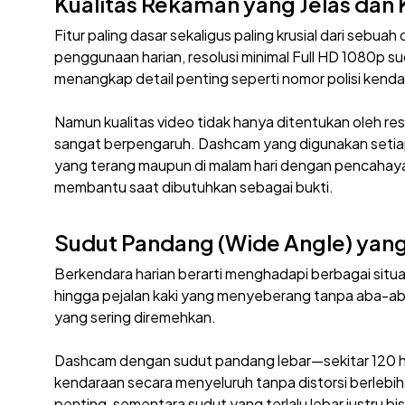
Kualitas Rekaman yang Jelas dan 
Fitur paling dasar sekaligus paling krusial dari sebua
penggunaan harian, resolusi minimal Full HD 1080p su
menangkap detail penting seperti nomor polisi kendaraan
Namun kualitas video tidak hanya ditentukan oleh r
sangat berpengaruh. Dashcam yang digunakan setiap 
yang terang maupun di malam hari dengan pencahaya
membantu saat dibutuhkan sebagai bukti.
Sudut Pandang (Wide Angle) yang
Berkendara harian berarti menghadapi berbagai situas
hingga pejalan kaki yang menyeberang tanpa aba-aba
yang sering diremehkan.
Dashcam dengan sudut pandang lebar—sekitar 120
kendaraan secara menyeluruh tanpa distorsi berlebi
penting, sementara sudut yang terlalu lebar justru bi