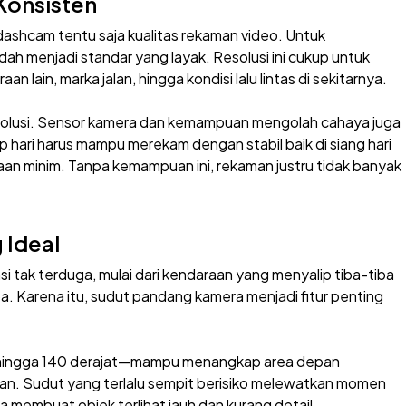
Konsisten
h dashcam tentu saja kualitas rekaman video. Untuk
dah menjadi standar yang layak. Resolusi ini cukup untuk
 lain, marka jalan, hingga kondisi lalu lintas di sekitarnya.
esolusi. Sensor kamera dan kemampuan mengolah cahaya juga
hari harus mampu merekam dengan stabil baik di siang hari
an minim. Tanpa kemampuan ini, rekaman justru tidak banyak
 Ideal
i tak terduga, mulai dari kendaraan yang menyalip tiba-tiba
. Karena itu, sudut pandang kamera menjadi fitur penting
 hingga 140 derajat—mampu menangkap area depan
han. Sudut yang terlalu sempit berisiko melewatkan momen
sa membuat objek terlihat jauh dan kurang detail.