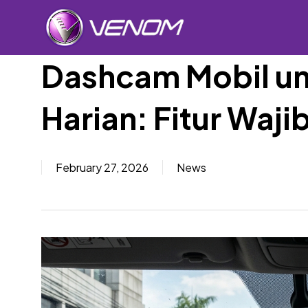
Skip
to
main
content
Dashcam Mobil un
Harian: Fitur Waj
Car Sp
February 27, 2026
News