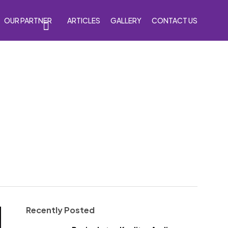
OUR PARTNER
ARTICLES
GALLERY
CONTACT US
s
Accessories
Venom Purple
Recently Posted