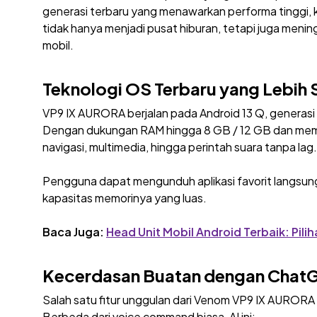
generasi terbaru yang menawarkan performa tinggi, k
tidak hanya menjadi pusat hiburan, tetapi juga menin
mobil.
Teknologi OS Terbaru yang Lebih S
VP9 IX AURORA berjalan pada Android 13 Q, generasi
Dengan dukungan RAM hingga 8 GB / 12 GB dan memori
navigasi, multimedia, hingga perintah suara tanpa lag.
Pengguna dapat mengunduh aplikasi favorit langsung
kapasitas memorinya yang luas.
Baca Juga:
Head Unit Mobil Android Terbaik: Pili
Kecerdasan Buatan dengan ChatGP
Salah satu fitur unggulan dari Venom VP9 IX AUROR
Berbeda dari voice command biasa, AI ini: