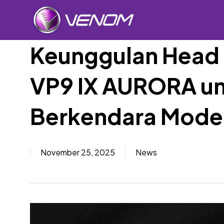
Skip
to
main
content
Keunggulan Head 
VP9 IX AURORA u
Car Sp
Berkendara Mode
November 25, 2025
News