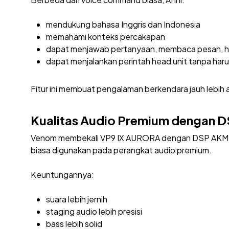
mendukung bahasa Inggris dan Indonesia
memahami konteks percakapan
dapat menjawab pertanyaan, membaca pesan, h
dapat menjalankan perintah head unit tanpa har
Fitur ini membuat pengalaman berkendara jauh lebih 
Kualitas Audio Premium dengan D
Venom membekali VP9 IX AURORA dengan DSP AKM 7739
biasa digunakan pada perangkat audio premium.
Keuntungannya:
suara lebih jernih
staging audio lebih presisi
bass lebih solid