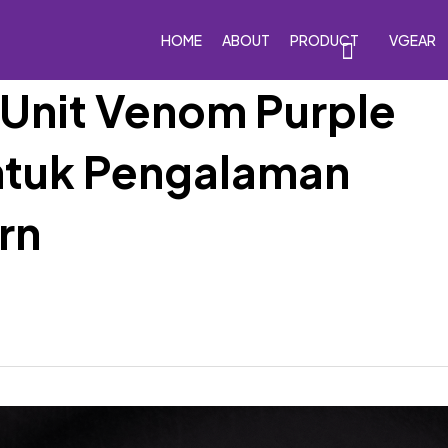
HOME
ABOUT
PRODUCT
VGEAR
Unit Venom Purple
ntuk Pengalaman
eakers
Car Subwoofers
Car Amplifiers
Processor
rn