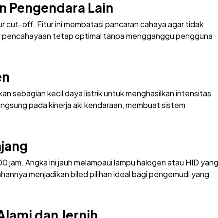
n Pengendara Lain
r cut-off. Fitur ini membatasi pancaran cahaya agar tidak
n, pencahayaan tetap optimal tanpa mengganggu pengguna
en
 sebagian kecil daya listrik untuk menghasilkan intensitas
 langsung pada kinerja aki kendaraan, membuat sistem
njang
000 jam. Angka ini jauh melampaui lampu halogen atau HID yan
annya menjadikan biled pilihan ideal bagi pengemudi yang
Alami dan Jernih