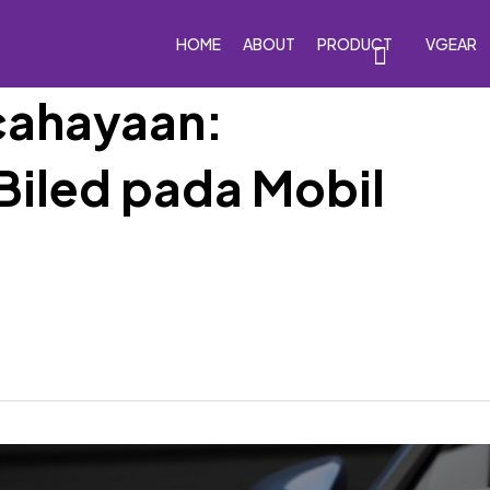
HOME
ABOUT
PRODUCT
VGEAR
cahayaan:
Biled pada Mobil
eakers
Car Subwoofers
Car Amplifiers
Processor