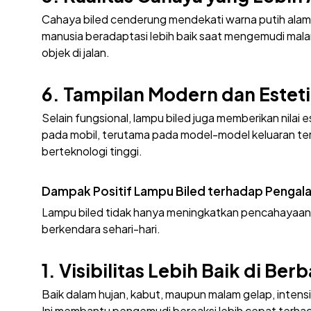
Cahaya biled cenderung mendekati warna putih alami
manusia beradaptasi lebih baik saat mengemudi mala
objek di jalan.
6. Tampilan Modern dan Estet
Selain fungsional, lampu biled juga memberikan nila
pada mobil, terutama pada model-model keluaran t
berteknologi tinggi.
Dampak Positif Lampu Biled terhadap Penga
Lampu biled tidak hanya meningkatkan pencahayaan
berkendara sehari-hari.
1. Visibilitas Lebih Baik di Be
Baik dalam hujan, kabut, maupun malam gelap, inten
Ini membantu pengemudi bereaksi lebih cepat terhad