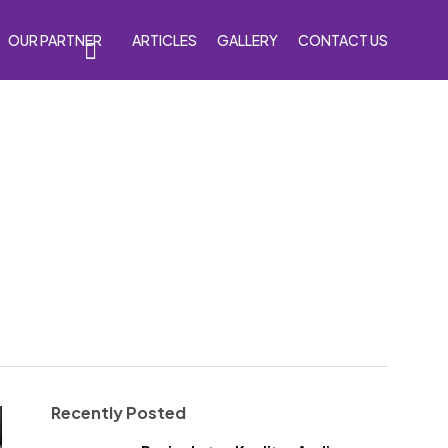
OUR PARTNER
ARTICLES
GALLERY
CONTACT US
s
Accessories
Venom Purple
Recently Posted