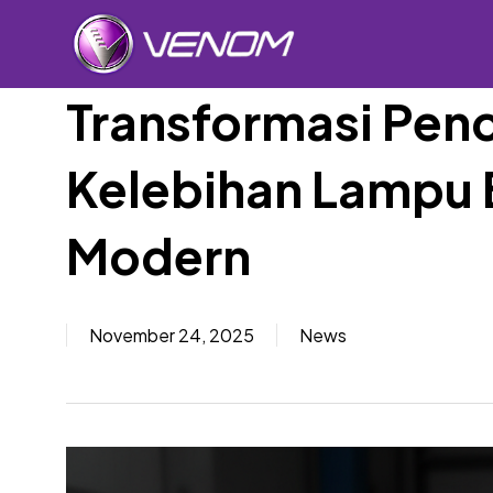
Skip
to
main
content
Transformasi Pen
Kelebihan Lampu 
Car Sp
Modern
November 24, 2025
News