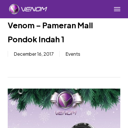
Skip
Menu
to
main
Venom – Pameran Mall
content
Pondok Indah 1
December 16, 2017
Events